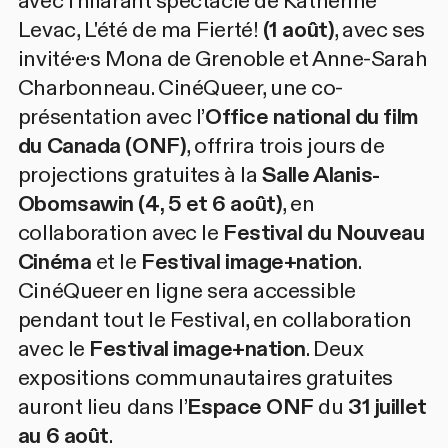
avec l’hilarant spectacle de
Katherine
Levac, L'été de ma Fierté!
(1 août)
, avec ses
invité·e·s
Mona de Grenoble
et
Anne-Sarah
Charbonneau
.
CinéQueer
, une co-
présentation avec l’
Office national du film
du Canada (ONF)
, offrira trois jours de
projections gratuites à la
Salle Alanis-
Obomsawin (4, 5 et 6 août)
, en
collaboration avec le
Festival du Nouveau
Cinéma
et le
Festival image+nation
.
CinéQueer en ligne
sera accessible
pendant tout le Festival, en collaboration
avec le
Festival image+nation
. Deux
expositions communautaires gratuites
auront lieu dans l’
Espace ONF
du
31 juillet
au 6 août
.