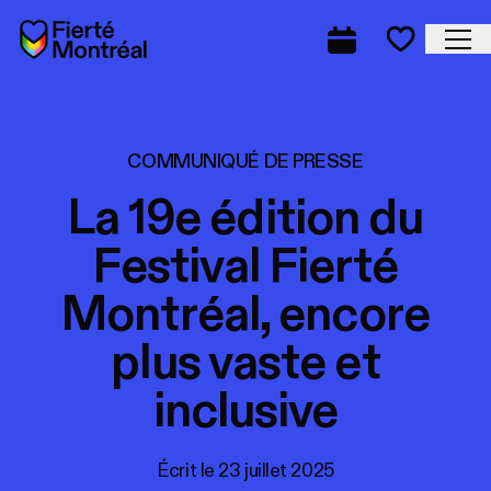
Aller à la navigation
Aller à la navigation
Aller au contenu
Accueil
Fe
Programmation
Mes favo
COMMUNIQUÉ DE PRESSE
La 19e édition du
Festival Fierté
Montréal, encore
plus vaste et
inclusive
Écrit le
23 juillet 2025