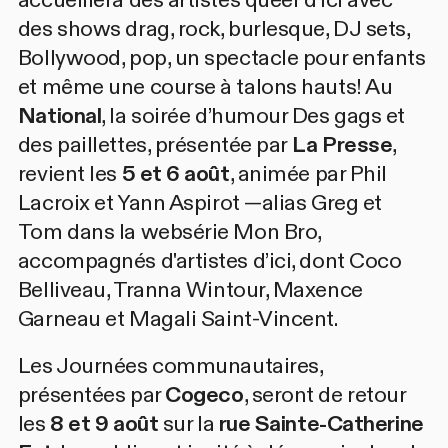
accueillera des artistes queer d’ici avec
des shows drag, rock, burlesque, DJ sets,
Bollywood, pop, un spectacle pour enfants
et même une course à talons hauts! Au
National
, la soirée d’humour
Des gags et
des paillettes
, présentée par
La Presse
,
revient les
5 et 6 août
, animée par
Phil
Lacroix
et
Yann Aspirot
—alias Greg et
Tom dans la websérie Mon Bro,
accompagnés d'artistes d’ici, dont
Coco
Belliveau
,
Tranna Wintour
,
Maxence
Garneau
et
Magali Saint-Vincent
.
Les
Journées communautaires
,
présentées par
Cogeco
, seront de retour
les
8 et 9 août
sur la
rue Sainte-Catherine