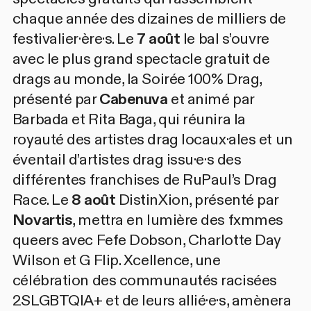
chaque année des dizaines de milliers de
festivalier·ère·s. Le
7 août
le bal s’ouvre
avec le plus grand spectacle gratuit de
drags au monde, la
Soirée 100% Drag
,
présenté par
Cabenuva
et animé par
Barbada
et
Rita Baga
, qui réunira la
royauté des artistes drag locaux·ales et un
éventail d’artistes drag issu·e·s des
différentes franchises de RuPaul’s Drag
Race. Le
8 août
DistinXion
, présenté par
Novartis
, mettra en lumière des fxmmes
queers avec
Fefe Dobson
,
Charlotte Day
Wilson
et
G Flip
.
Xcellence
, une
célébration des communautés racisées
2SLGBTQIA+ et de leurs allié·e·s, amènera