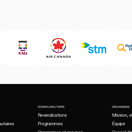
COMMUNAUTAIRE
ORGANISME
Revendications
Mission, vi
utaires
Programmes
Équipe