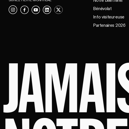
Notre billetterie!
SUIVEZ FIERTÉ MONTRÉAL
Bénévolat
Instagram
Facebook
YouTube
LinkedIn
X
Info visiteur·euse
Partenaires 2026
JAMAI