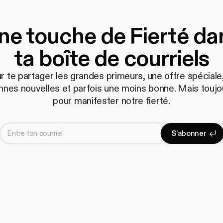
ne touche de Fierté da
ta boîte de courriels
r te partager les grandes primeurs, une offre spéciale,
nnes nouvelles et parfois une moins bonne. Mais toujo
pour manifester notre fierté.
Entre ton courriel
S
'
a
b
o
n
n
e
r
S'abonne
S
'
a
b
o
n
n
e
r