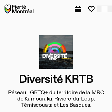
Aller à la navigation
Aller à la navigation
Aller au contenu
Accueil
Fe
Programmation
Mes favo
Diversité KRTB
Réseau LGBTQ+ du territoire de la MRC
de Kamouraka, Rivière-du-Loup,
Témiscouata et Les Basques.