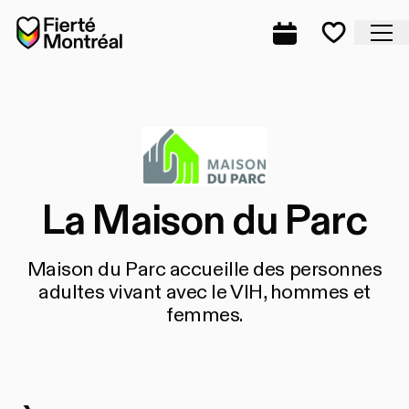
Aller à la navigation
Aller à la navigation
Aller au contenu
Accueil
Fe
Programmation
Mes favo
La Maison du Parc
Maison du Parc accueille des personnes
adultes vivant avec le VIH, hommes et
femmes.