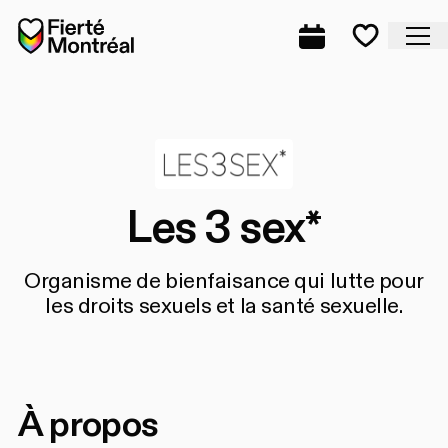
Aller à la navigation
Aller à la navigation
Aller au contenu
Accueil
Fe
Programmation
Mes favo
Les 3 sex*
Organisme de bienfaisance qui lutte pour
les droits sexuels et la santé sexuelle.
À propos