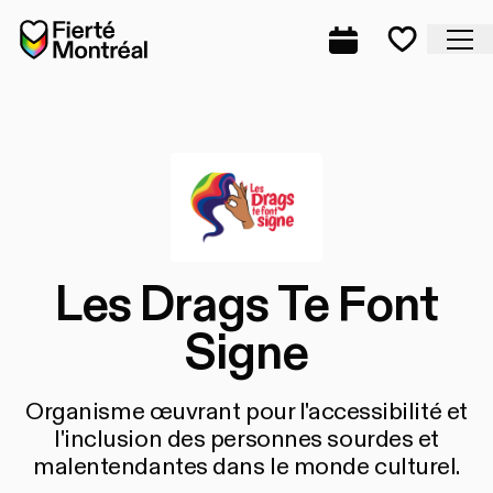
Aller à la navigation
Aller à la navigation
Aller au contenu
Accueil
Fe
Programmation
Mes favo
Les Drags Te Font
Signe
Organisme œuvrant pour l'accessibilité et
l'inclusion des personnes sourdes et
malentendantes dans le monde culturel.