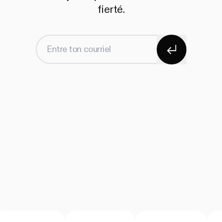
fierté.
S'abonner
Entre ton courriel