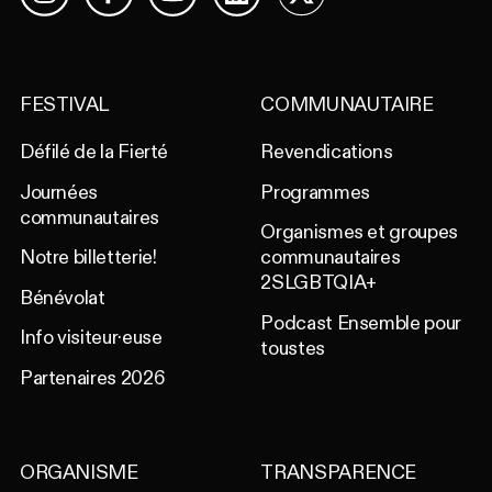
Facebook
YouTube
LinkedIn
X
Instagram
FESTIVAL
COMMUNAUTAIRE
Défilé de la Fierté
Revendications
Journées
Programmes
communautaires
Organismes et groupes
Notre billetterie!
communautaires
2SLGBTQIA+
Bénévolat
Podcast Ensemble pour
Info visiteur·euse
toustes
Partenaires 2026
ORGANISME
TRANSPARENCE