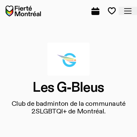
Aller à la navigation
Aller à la navigation
Aller au contenu
Accueil
Fe
Programmation
Mes favo
Les G-Bleus
Club de badminton de la communauté
2SLGBTQI+ de Montréal.