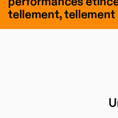
performances étince
tellement, tellement 
U