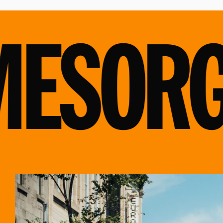
S
ORGA