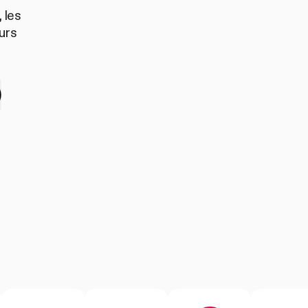
 les
urs
r