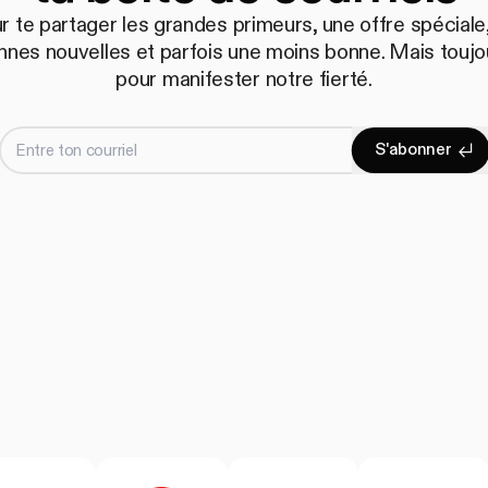
r te partager les grandes primeurs, une offre spéciale,
nnes nouvelles et parfois une moins bonne. Mais toujo
pour manifester notre fierté.
Entre ton courriel
S
'
a
b
o
n
n
e
r
S'abonne
S
'
a
b
o
n
n
e
r