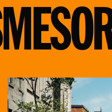
MES
OR