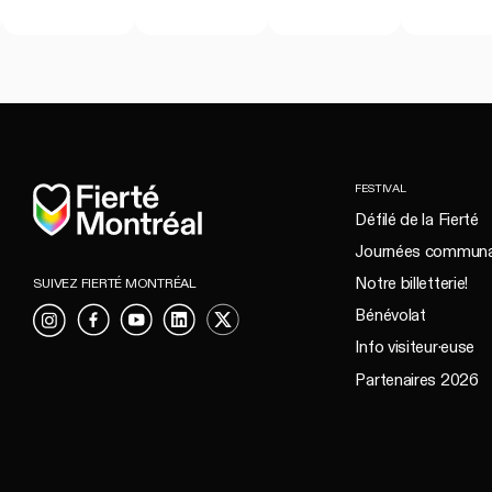
Accueil
FESTIVAL
Défilé de la Fierté
Journées communa
Notre billetterie!
SUIVEZ FIERTÉ MONTRÉAL
Bénévolat
Instagram
Facebook
YouTube
LinkedIn
X
Info visiteur·euse
Partenaires 2026