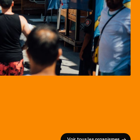
V
o
i
r
t
o
u
s
l
e
s
o
r
g
a
n
i
s
m
e
s