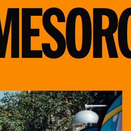
ES
ORG