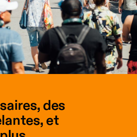
saires, des
lantes, et
plus.