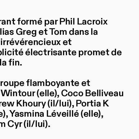
rant formé par Phil Lacroix
– alias Greg et Tom dans la
 irrévérencieux et
licité électrisante promet de
a fin.
troupe flamboyante et
 Wintour (elle), Coco Belliveau
drew Khoury (il/lui), Portia K
e), Yasmina Léveillé (elle),
Cyr (il/lui).