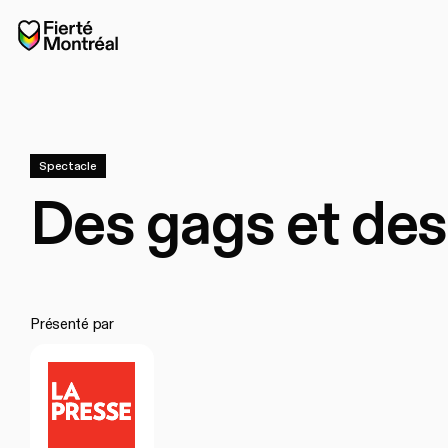
Aller à la navigation
Aller à la navigation
Aller au contenu
Accueil
Spectacle
Des gags et des 
Présenté par