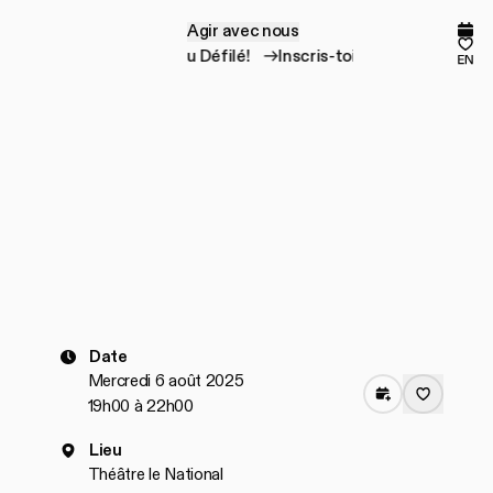
Agir avec nous
A
g
i
r
a
v
e
c
n
o
u
s
Prog
Mes
Inscris-toi au Défilé!
Inscris-toi au Défilé!
en
Date
Mercredi 6 août 2025
19h00 à 22h00
Lieu
Théâtre le National