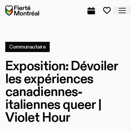
Aller à la navigation
Aller à la navigation
Aller au contenu
Accueil
Fe
Programmation
Mes favo
Communautaire
Exposition: Dévoiler
les expériences
canadiennes-
italiennes queer |
Violet Hour