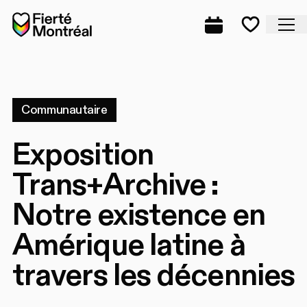
Aller à la navigation
Aller à la navigation
Aller au contenu
Accueil
Fe
Programmation
Mes favo
Communautaire
Exposition
Trans+Archive :
Notre existence en
Amérique latine à
travers les décennies