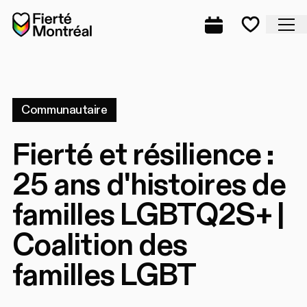
Aller à la navigation
Aller à la navigation
Aller au contenu
Accueil
Fe
Programmation
Mes favo
Communautaire
Fierté et résilience :
25 ans d'histoires de
familles LGBTQ2S+ |
Coalition des
familles LGBT