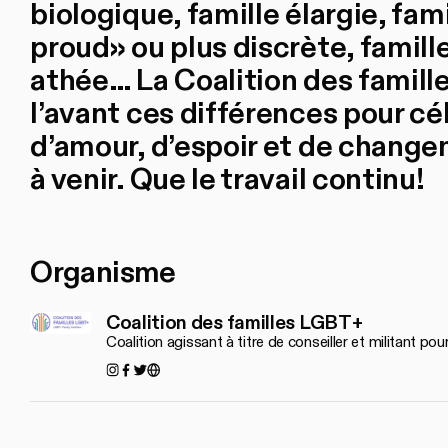
biologique, famille élargie, fam
proud» ou plus discrète, famille
athée… La Coalition des famil
l’avant ces différences pour cé
d’amour, d’espoir et de chan
à venir. Que le travail continu!
Organisme
Coalition des familles LGBT+
Coalition agissant à titre de conseiller et militant p
Instagram
Facebook
Twitter
https://familleslgbt.org/