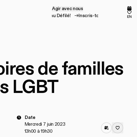
Agir avec nous
A
g
i
r
a
v
e
c
n
o
u
s
Prog
Mes
Inscris-toi au Défilé!
Inscris-toi au Défilé!
en
oires de familles
es LGBT
Date
Mercredi 7 juin 2023
13h00 à 19h30