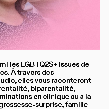
amilles LGBTQ2S+ issues de
es. À travers des
udio, elles vous raconteront
rentalité, biparentalité,
minations en clinique ou à la
grossesse-surprise, famille