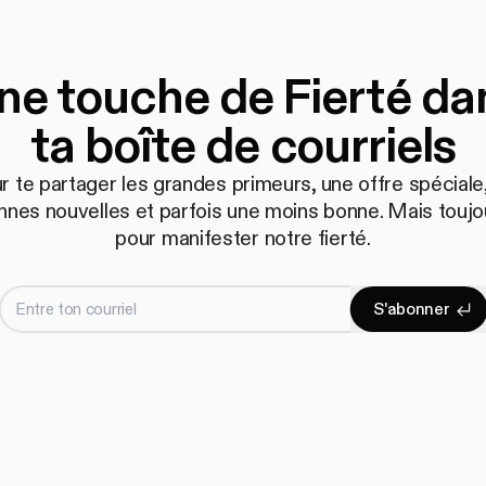
ne touche de Fierté da
ta boîte de courriels
r te partager les grandes primeurs, une offre spéciale,
nnes nouvelles et parfois une moins bonne. Mais toujo
pour manifester notre fierté.
Entre ton courriel
S
'
a
b
o
n
n
e
r
S'abonne
S
'
a
b
o
n
n
e
r