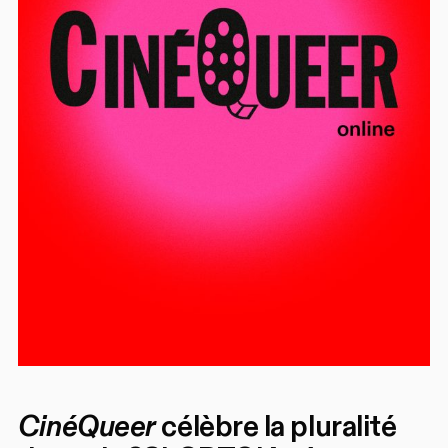
CinéQueer
célèbre la pluralité