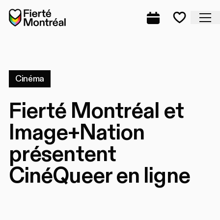
Aller à la navigation
Aller à la navigation
Aller au contenu
Accueil
Fe
Programmation
Mes favo
Cinéma
Fierté Montréal et
Image+Nation
présentent
CinéQueer en ligne