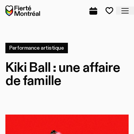
Aller à la navigation
Aller à la navigation
Aller au contenu
Accueil
Fe
Programmation
Mes favo
Performance artistique
Kiki Ball : une affaire
de famille