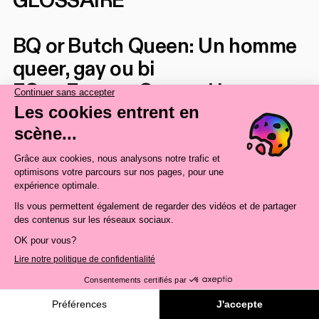
GLOSSAIRE
BQ or Butch Queen: Un homme
queer, gay ou bi
FQ or Femme Queen: Une
femme trans
GNC: Gender non-confirming /
Non-binaire
FF or Female Figure: comprend
les femmes, les drags et les FQ
OAT: Ouvert à tous
Drag: Drag queen
Butch: Femme cis
Butch/lesbienne