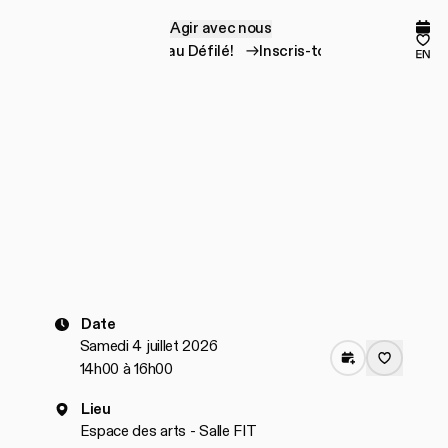
Agir avec nous
A
g
i
r
a
v
e
c
n
o
u
s
Prog
Mes
Inscris-toi au Défilé!
Inscris-toi au Défilé!
en
Date
Samedi 4 juillet 2026
14h00 à 16h00
Lieu
Espace des arts - Salle FIT