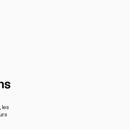
ns
 les
urs