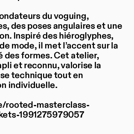
fondateurs du voguing,
es, des poses angulaires et une
on. Inspiré des hiéroglyphes,
de mode, il met l’accent sur la
té des formes. Cet atelier,
li et reconnu, valorise la
rise technique tout en
n individuelle.
e/rooted-masterclass-
ckets-1991275979057