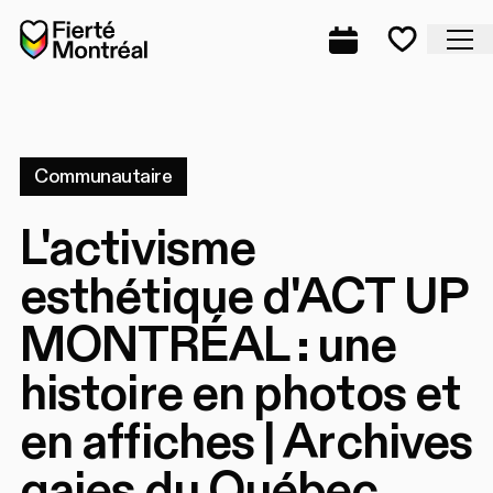
Aller à la navigation
Aller à la navigation
Aller au contenu
Accueil
Fe
Programmation
Mes favo
Communautaire
L'activisme
esthétique d'ACT UP
MONTRÉAL : une
histoire en photos et
en affiches | Archives
gaies du Québec