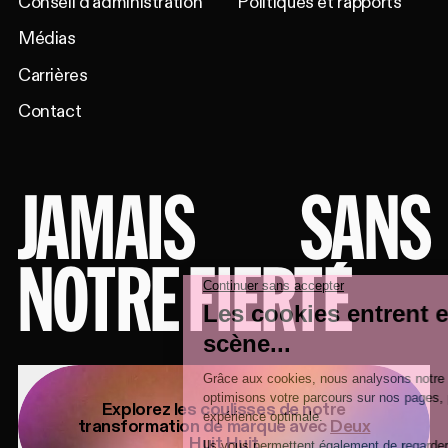
Conseil d'administration
Politiques et rapports
Médias
Carrières
Contact
JAMAIS
SANS
NOTRE FIERTÉ
Explorez les coulisses de notre
transformation de marque avec
Deux
Huit Huit