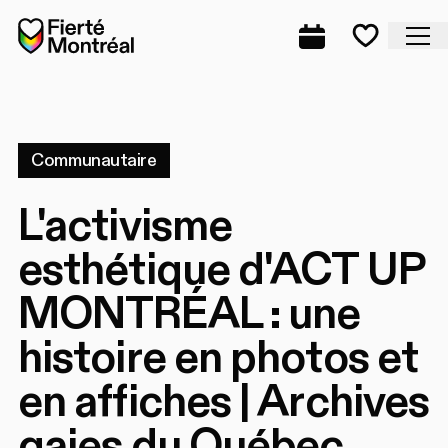
Aller à la navigation
Aller à la navigation
Aller au contenu
Accueil
Fe
Programmation
Mes favo
Communautaire
L'activisme
esthétique d'ACT UP
MONTRÉAL : une
histoire en photos et
en affiches | Archives
gaies du Québec