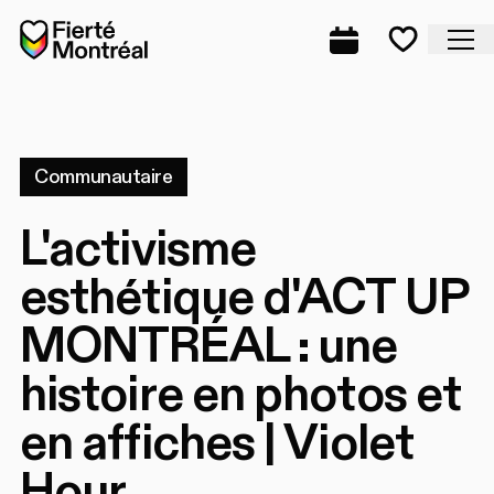
Aller à la navigation
Aller à la navigation
Aller au contenu
Accueil
Fe
Programmation
Mes favo
Communautaire
L'activisme
esthétique d'ACT UP
MONTRÉAL : une
histoire en photos et
en affiches | Violet
Hour