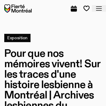
Aller à la navigation
Aller à la navigation
Aller au contenu
Accueil
Fe
Programmation
Mes favo
Exposition
Pour que nos
mémoires vivent! Sur
les traces d'une
histoire lesbienne à
Montréal | Archives
lesbiennes du