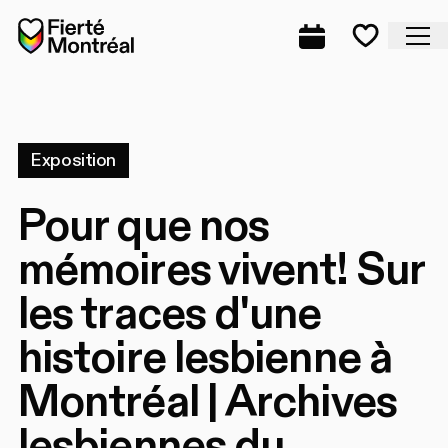
Aller à la navigation
Aller à la navigation
Aller au contenu
Accueil
Fe
Programmation
Mes favo
Exposition
Pour que nos
mémoires vivent! Sur
les traces d'une
histoire lesbienne à
Montréal | Archives
lesbiennes du