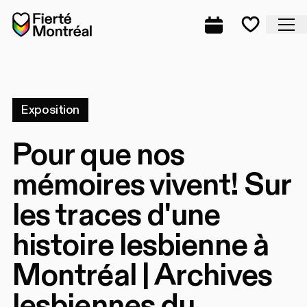
Aller à la navigation
Aller à la navigation
Aller au contenu
Accueil
Fe
Programmation
Mes favo
Exposition
Pour que nos
mémoires vivent! Sur
les traces d'une
histoire lesbienne à
Montréal | Archives
lesbiennes du