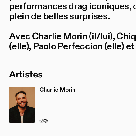
performances drag iconiques, d
plein de belles surprises.
Avec Charlie Morin (il/lui), Chiq
(elle), Paolo Perfeccion (elle) et 
Artistes
Charlie Morin
Instagram
https://agenceiel.com/charlie-morin