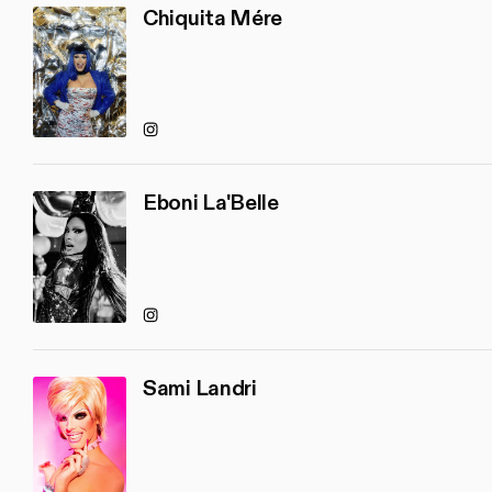
Chiquita Mére
Instagram
Eboni La'Belle
Instagram
Sami Landri