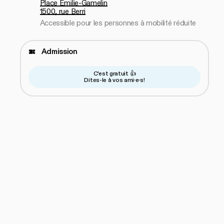
Place Émilie-Gamelin
1500, rue Berri
Accessible pour les personnes à mobilité réduite
Admission
C'est gratuit 👍
Dites-le à vos ami·e·s!