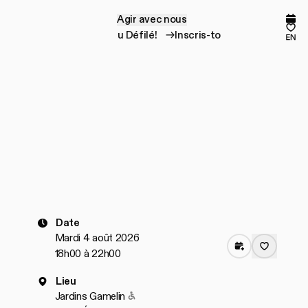
Agir avec nous
A
g
i
r
a
v
e
c
n
o
u
s
Prog
Mes
Inscris-toi au Défilé!
Inscris-toi au Défilé!
en
Date
Mardi 4 août 2026
18h00 à 22h00
Lieu
Accessible pour les personnes à mobili
Jardins Gamelin