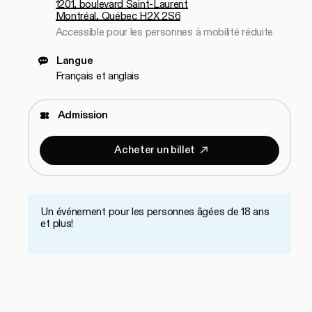
1201, boulevard Saint-Laurent
Montréal, Québec H2X 2S6
Accessible pour les personnes à mobilité réduite
Langue
Français et anglais
Admission
A
c
h
e
t
e
r
u
n
b
i
l
l
e
t
Acheter un billet
A
c
h
e
t
e
r
u
n
b
i
l
l
e
t
Un événement pour les personnes âgées de 18 ans
et plus!