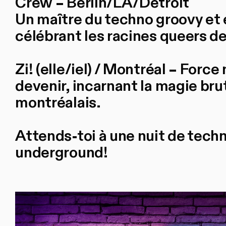
Crew – Berlin/LA/Detroit
Un maître du techno groovy et 
célébrant les racines queers d
Zi! (elle/iel) / Montréal – For
devenir, incarnant la magie br
montréalais.
Attends-toi à une nuit de techn
underground!