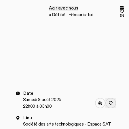
Agir avec nous
A
g
i
r
a
v
e
c
n
o
u
s
Prog
Mes
Inscris-toi au Défilé!
Inscris-toi au Défilé!
en
Date
Samedi 9 août 2025
22h00 à 03h00
Lieu
Société des arts technologiques - Espace SAT