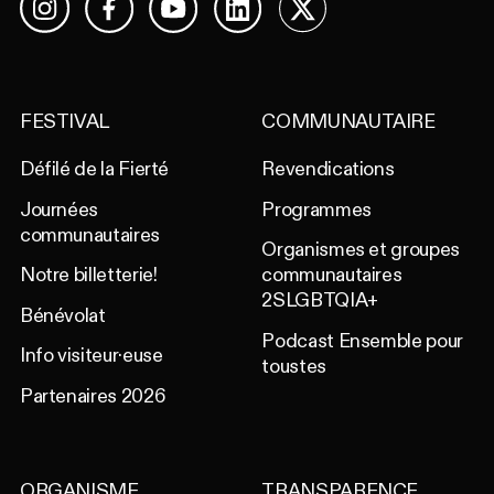
Facebook
YouTube
LinkedIn
X
Instagram
FESTIVAL
COMMUNAUTAIRE
Défilé de la Fierté
Revendications
Journées
Programmes
communautaires
Organismes et groupes
Notre billetterie!
communautaires
2SLGBTQIA+
Bénévolat
Podcast Ensemble pour
Info visiteur·euse
toustes
Partenaires 2026
ORGANISME
TRANSPARENCE