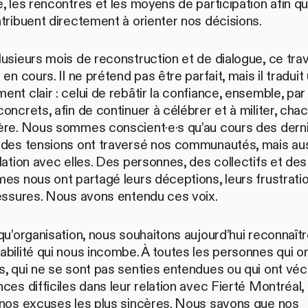
, les rencontres et les moyens de participation afin qu
tribuent directement à orienter nos décisions.
usieurs mois de reconstruction et de dialogue, ce trav
 en cours. Il ne prétend pas être parfait, mais il traduit
nt clair : celui de rebâtir la confiance, ensemble, par
oncrets, afin de continuer à célébrer et à militer, chac
ère. Nous sommes conscient·e·s qu’au cours des dern
 des tensions ont traversé nos communautés, mais au
lation avec elles. Des personnes, des collectifs et des
es nous ont partagé leurs déceptions, leurs frustrati
lessures. Nous avons entendu ces voix.
qu’organisation, nous souhaitons aujourd’hui reconnaîtr
bilité qui nous incombe. À toutes les personnes qui o
s, qui ne se sont pas senties entendues ou qui ont vé
ces difficiles dans leur relation avec Fierté Montréal,
 nos excuses les plus sincères. Nous savons que nos