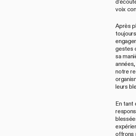
d’écoute
voix con
Après pl
toujours
engageme
gestes c
sa mani
années,
notre re
organism
leurs b
En tant 
responsa
blessée
expérien
offrons