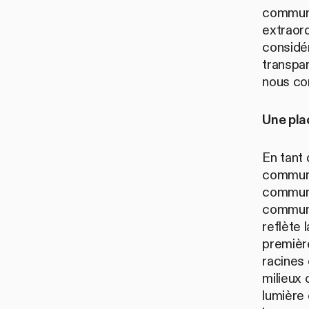
communau
extraord
considér
transpar
nous con
Une pla
En tant 
communa
communa
communau
reflète 
premièr
racines 
milieux 
lumière 