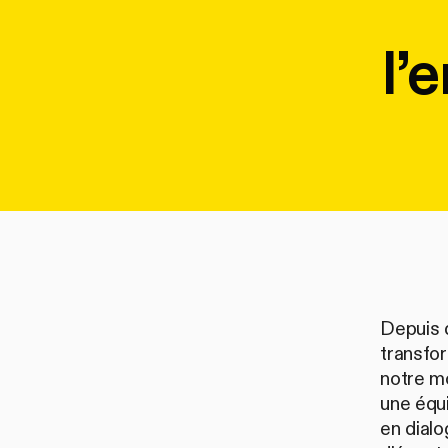
l’
Depuis 
transfor
notre mo
une équi
en dial