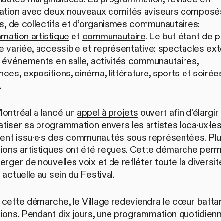
ration avec deux nouveaux comités aviseurs composé
es, de collectifs et d’organismes communautaires:
mation artistique
et
communautaire
. Le but étant de 
e variée, accessible et représentative: spectacles ext
, événements en salle, activités communautaires,
ces, expositions, cinéma, littérature, sports et soirée
.
Montréal a lancé un
appel à projets
ouvert afin d’élargir
iser sa programmation envers les artistes loca·ux·les
nt issu·e·s des communautés sous représentées. Plu
tions artistiques ont été reçues. Cette démarche per
erger de nouvelles voix et de refléter toute la diversit
 actuelle au sein du Festival.
 cette démarche, le Village redeviendra le cœur batta
tions. Pendant dix jours, une programmation quotidien