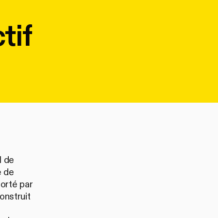
tif
l de
e de
orté par
onstruit