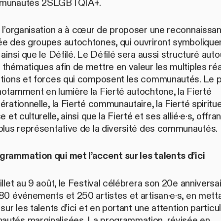
mmunautés 2SLGBTQIA+.
, l’organisation a à cœur de proposer une reconnaissa
ée des groupes autochtones, qui ouvriront symbolique
 ainsi que le Défilé. Le Défilé sera aussi structuré aut
thématiques afin de mettre en valeur les multiples réal
ctions et forces qui composent les communautés. Le 
otamment en lumière la Fierté autochtone, la Fierté
érationnelle, la Fierté communautaire, la Fierté spiritue
e et culturelle, ainsi que la Fierté et ses allié·e·s, offra
 plus représentative de la diversité des communautés.
grammation qui met l’accent sur les talents d’ici
illet au 9 août, le Festival célébrera son 20e anniversa
80 événements et 250 artistes et artisan·e·s, en mett
 sur les talents d’ici et en portant une attention particu
utés marginalisées. La programmation, révisée en