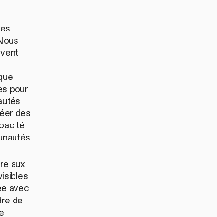
des
 Nous
ivent
ique
es pour
nautés
éer des
pacité
munautés.
re aux
isibles
ée avec
dre de
le