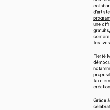
collabo
d’artist
program
une offr
gratuits
conféren
festives
Fierté 
démocrat
notamme
proposi
faire ém
création
Grâce à
célébra