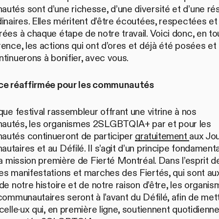
tés sont d’une richesse, d’une diversité et d’une rés
inaires. Elles méritent d’être écoutées, respectées et
ées à chaque étape de notre travail. Voici donc, en to
ence, les actions qui ont d’ores et déjà été posées et
tinuerons à bonifier, avec vous.
ce réaffirmée pour les communautés
que festival rassembleur offrant une vitrine à nos
utés, les organismes 2SLGBTQIA+ par et pour les
utés continueront de participer
gratuitement
aux Jo
taires et au Défilé. Il s’agit d’un principe fondamenta
la mission première de Fierté Montréal. Dans l’esprit d
es manifestations et marches des Fiertés, qui sont au
de notre histoire et de notre raison d’être, les organis
communautaires seront à l’avant du Défilé, afin de met
celle·ux qui, en première ligne, soutiennent quotidien