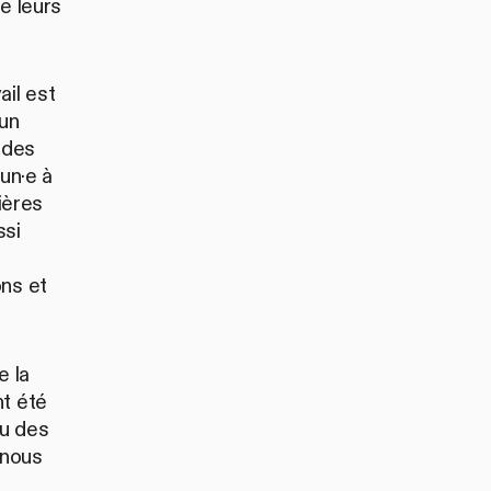
e leurs
ail est
 un
 des
un·e à
ières
ssi
ons et
e la
nt été
cu des
 nous