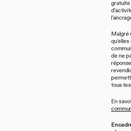
gratuite
d’activi
l’ancrag
Malgré 
qu’elles
communau
de ne pa
réponse
revendic
permetta
tous·tes
En savoi
communa
Encadre