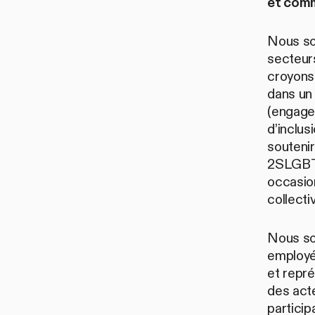
et com
Nous so
secteur
croyons 
dans un 
(engage
d’inclus
soutenir
2SLGBTQ
occasio
collecti
Nous so
employé
et repr
des acte
particip