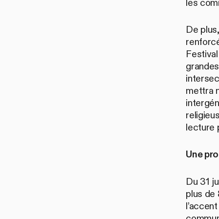
les co
De plus
renforc
Festival
grandes 
interse
mettra n
intergén
religieus
lecture
Une pro
Du 31 ju
plus de 
l’accent
communa