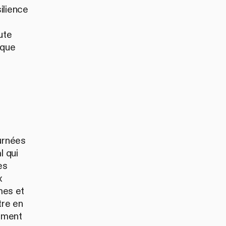
ilience
ute
 que
urnées
l qui
es
x
mes et
tre en
nement