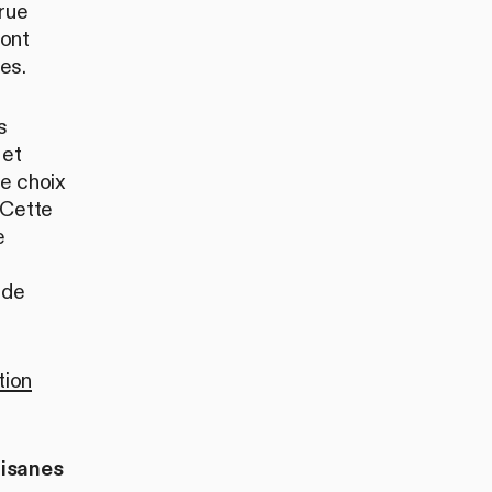
crue
ront
es.
s
 et
le choix
 Cette
e
 de
ion
tisanes