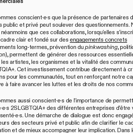
merciales
mmes conscient·e·s que la présence de partenaires 
s public et privé peut soulever des questionnements.
néanmoins que ces collaborations, lorsqu’elles s’inscr
cadre clair et fondé sur des
engagements concrets
ments long-termes, prévention du
pinkwashing
, polit
ion), permettent de générer des ressources essentiell
 les artistes, les organismes et la vitalité des commu
IA+. Cet investissement contribue directement à cr
ns pour les communautés, tout en renforçant notre ca
ve à faire avancer les luttes et les droits de nos com
mmes aussi conscient·e·s de l’importance de permett
·e·s 2SLGBTQIA+ des différentes entreprises d’être v
ésenté·e·s. Une démarche de dialogue est donc engag
urs des secteurs privé et public afin de clarifier le ca
ation et de mieux accompagner leur implication. Dans 