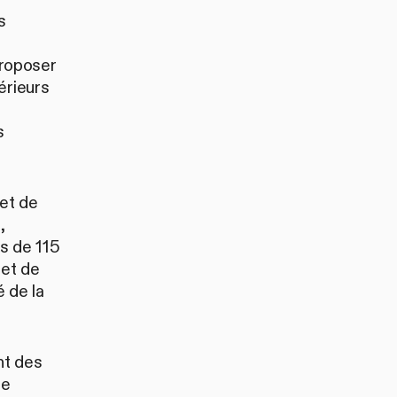
s
proposer
érieurs
s
 et de
,
s de 115
met de
é de la
nt des
ne