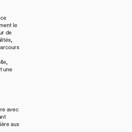
nce
ment le
our de
ités,
parcours
lle,
nt une
ire avec
ant
lière aux