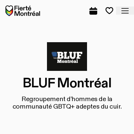
Aller à la navigation
Aller à la navigation
Aller au contenu
Accueil
Fe
Programmation
Mes favo
BLUF Montréal
Regroupement d’hommes de la
communauté GBTQ+ adeptes du cuir.