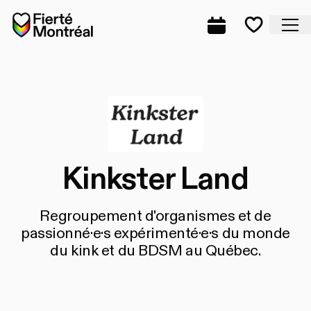
Aller à la navigation
Aller à la navigation
Aller au contenu
Accueil
Fe
Programmation
Mes favo
Kinkster Land
Regroupement d'organismes et de
passionné·e·s expérimenté·e·s du monde
du kink et du BDSM au Québec.