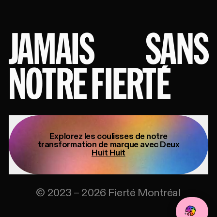
JAMAIS
SANS
NOTRE FIERTÉ
Explorez les coulisses de notre
transformation de marque avec
Deux
Huit Huit
©
2023
–
2026
Fierté Montréal