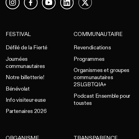
Facebook
YouTube
LinkedIn
X
Instagram
FESTIVAL
COMMUNAUTAIRE
Défilé de la Fierté
Revendications
Journées
Programmes
communautaires
Organismes et groupes
Notre billetterie!
communautaires
2SLGBTQIA+
Bénévolat
Podcast Ensemble pour
Info visiteur·euse
toustes
Partenaires 2026
ORGANISME
TRANSPARENCE