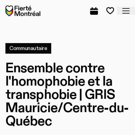
Aller à la navigation
Aller à la navigation
Aller au contenu
Accueil
Fe
Programmation
Mes favo
Communautaire
Ensemble contre
l'homophobie et la
transphobie | GRIS
Mauricie/Centre-du-
Québec