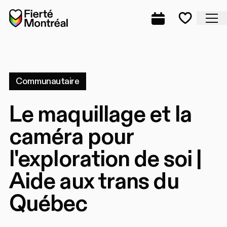
Aller à la navigation
Aller à la navigation
Aller au contenu
Accueil
Fe
Programmation
Mes favo
Communautaire
Le maquillage et la
caméra pour
l'exploration de soi |
Aide aux trans du
Québec