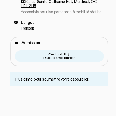
1336, rue Sainte-Catherine Est, Montréal, QC
H2L 2H5
Accessible pour les personnes à mobilité réduite
Langue
Français
Admission
C'est gratuit 👍
Dites-le à vos ami·e·s!
Plus d'info pour soumettre votre
capsule ici!