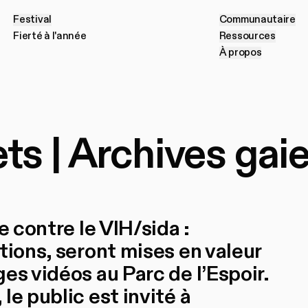
Festival
Communautaire
F
e
s
t
i
v
a
l
C
o
m
m
u
n
a
u
t
a
i
r
e
Fierté à l'année
Ressources
F
i
e
r
t
é
à
l
'
a
n
n
é
e
R
e
s
s
o
u
r
c
e
s
À propos
À
p
r
o
p
o
s
ets | Archives ga
e contre le VIH/sida :
tions, seront mises en valeur
es vidéos au Parc de l’Espoir.
le public est invité à