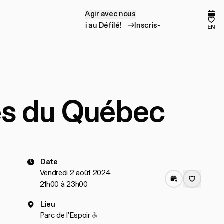
Agir avec nous
A
g
i
r
a
v
e
c
n
o
u
s
Prog
Mes
Inscris-toi au Défilé!
Inscris-toi au Défilé!
en
ies du Québec
Date
Vendredi 2 août 2024
21h00 à 23h00
Lieu
Accessible pour les personnes à mobili
Parc de l'Espoir