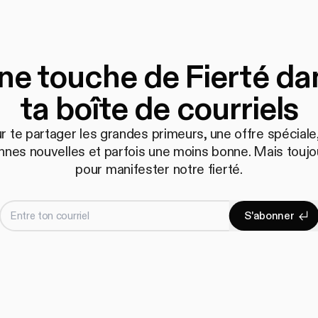
ne touche de Fierté da
ta boîte de courriels
r te partager les grandes primeurs, une offre spéciale,
nnes nouvelles et parfois une moins bonne. Mais toujo
pour manifester notre fierté.
Entre ton courriel
S
'
a
b
o
n
n
e
r
S'abonne
S
'
a
b
o
n
n
e
r