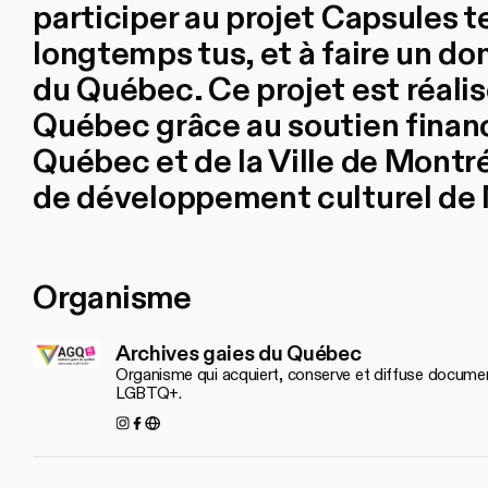
participer au projet Capsules t
longtemps tus, et à faire un do
du Québec. Ce projet est réalis
Québec grâce au soutien finan
Québec et de la Ville de Montré
de développement culturel de 
Organisme
Archives gaies du Québec
Organisme qui acquiert, conserve et diffuse document
LGBTQ+.
Instagram
Facebook
https://agq.qc.ca/