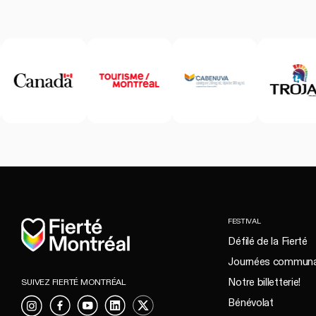
Accueil
FESTIVAL
Défilé de la Fierté
Journées communa
Notre billetterie!
SUIVEZ FIERTÉ MONTRÉAL
Bénévolat
Instagram
Facebook
YouTube
LinkedIn
X