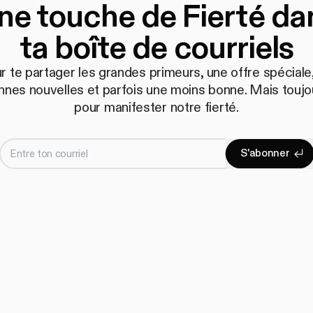
ne touche de Fierté da
ta boîte de courriels
r te partager les grandes primeurs, une offre spéciale,
nnes nouvelles et parfois une moins bonne. Mais toujo
pour manifester notre fierté.
Entre ton courriel
S
'
a
b
o
n
n
e
r
S'abonne
S
'
a
b
o
n
n
e
r