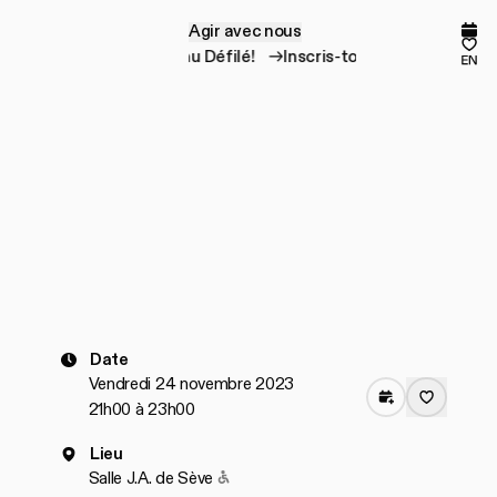
Agir avec nous
A
g
i
r
a
v
e
c
n
o
u
s
Prog
Mes
Inscris-toi au Défilé!
Inscris-toi au Défilé!
en
Date
Vendredi 24 novembre 2023
21h00 à 23h00
Lieu
Accessible pour les personnes à mobil
Salle J.A. de Sève