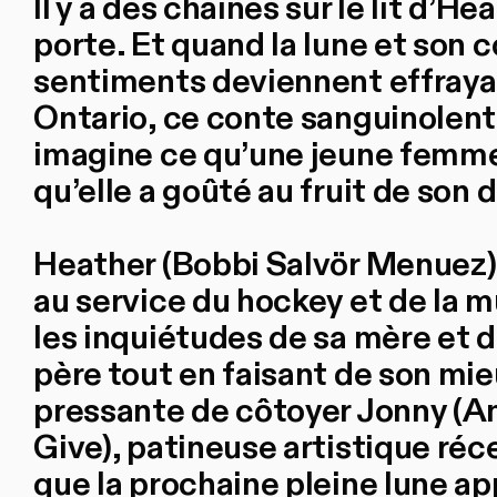
Il y a des chaînes sur le lit d’H
porte. Et quand la lune et son 
sentiments deviennent effraya
Ontario, ce conte sanguinolent
imagine ce qu’une jeune femme 
qu’elle a goûté au fruit de son d
Heather (Bobbi Salvör Menuez)
au service du hockey et de la m
les inquiétudes de sa mère et d’
père tout en faisant de son mie
pressante de côtoyer Jonny (A
Give), patineuse artistique réc
que la prochaine pleine lune a