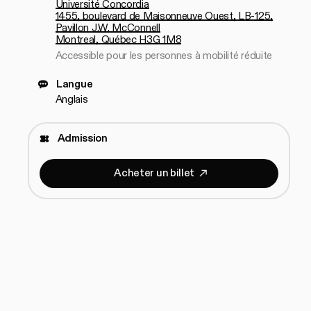
Université Concordia
1455, boulevard de Maisonneuve Ouest, LB-125,
Pavillon J.W. McConnell
Montreal, Québec H3G 1M8
Accessible pour les personnes à mobilité réduite
Langue
Anglais
Admission
A
c
h
e
t
e
r
u
n
b
i
l
l
e
t
Acheter un billet
A
c
h
e
t
e
r
u
n
b
i
l
l
e
t