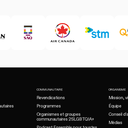
COMMUNAUTAIRE
ORGANISME
Revendications
Mission, vi
utaires
Programmes
Équipe
Organismes et groupes
Conseil d'
communautaires 2SLGBTQIA+
Médias
Podcast Ensemble pour toustes