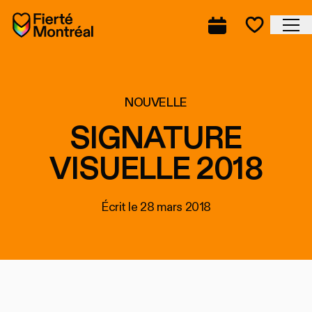
Aller à la navigation
Aller à la navigation
Aller au contenu
Accueil
Fe
Programmation
Mes favo
NOUVELLE
SIGNATURE
VISUELLE 2018
Écrit le
28 mars 2018