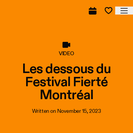
Skip to navigation
Skip to navigation
Skip to content
Home
Cl
Complete prog
Favorite
VIDEO
Les dessous du
Festival Fierté
Montréal
Written on
November 15, 2023