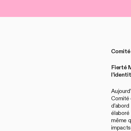
Comité 
Fierté 
l’identi
Aujourd
Comité d
d’abord 
élaboré 
même qu
impacts 