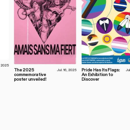
, 2025
The 2025
Pride Has Its Flags:
Jul. 16, 2025
Ju
commemorative
An Exhibition to
poster unveiled!
Discover