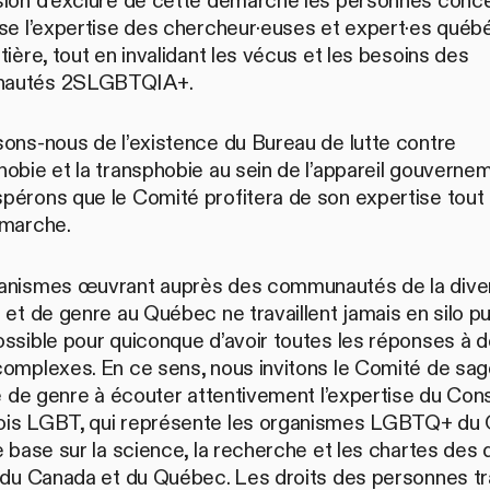
sion d’exclure de cette démarche les personnes conc
ise l’expertise des chercheur·euses et expert·es québ
tière, tout en invalidant les vécus et les besoins des
autés 2SLGBTQIA+.
sons-nous de l’existence du Bureau de lutte contre
obie et la transphobie au sein de l’appareil gouvernem
pérons que le Comité profitera de son expertise tout 
émarche.
anismes œuvrant auprès des communautés de la diver
 et de genre au Québec ne travaillent jamais en silo pui
ssible pour quiconque d’avoir toutes les réponses à 
complexes. En ce sens, nous invitons le Comité de sag
té de genre à écouter attentivement l’expertise du Cons
is LGBT, qui représente les organismes LGBTQ+ du
e base sur la science, la recherche et les chartes des d
s du Canada et du Québec. Les droits des personnes tr