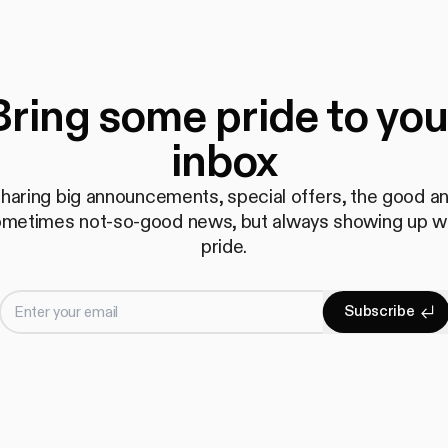
Bring some pride to you
inbox
haring big announcements, special offers, the good a
metimes not-so-good news, but always showing up w
pride.
Enter your email
S
u
b
s
c
r
i
b
e
Subscrib
S
u
b
s
c
r
i
b
e