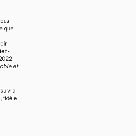
nous
e que
oir
ien-
 2022
obie et
suivra
 fidèle