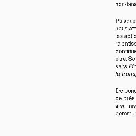
non-bina
Puisque 
nous at
les acti
ralentis
continue
être. S
sans
Pl
la tran
De conc
de près 
à sa mis
commun