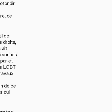
rofondir
re, ce
el de
s droits,
 ait
ersonnes
par et
ois LGBT
travaux
on de ce
s qui