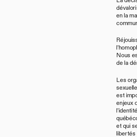
La déci
dévalor
en la ma
commun
Réjouis
l’homoph
Nous es
de la d
Les org
sexuelle
est impo
enjeux 
l’identi
québéco
et qui s
liberté