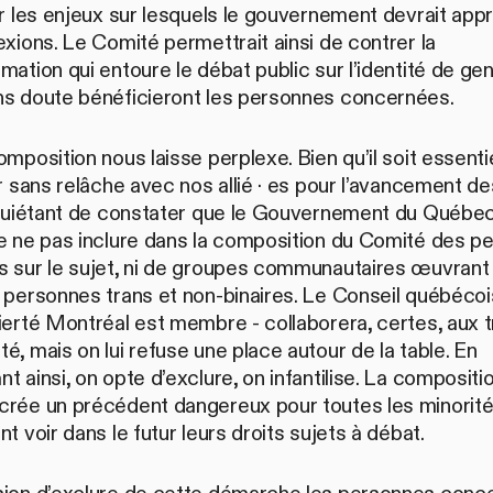
er les enjeux sur lesquels le gouvernement devrait app
exions. Le Comité permettrait ainsi de contrer la
mation qui entoure le débat public sur l’identité de gen
ns doute bénéficieront les personnes concernées.
omposition nous laisse perplexe. Bien qu’il soit essenti
er sans relâche avec nos allié · es pour l’avancement de
inquiétant de constater que le Gouvernement du Québec
de ne pas inclure dans la composition du Comité des p
s sur le sujet, ni de groupes communautaires œuvrant 
s personnes trans et non-binaires. Le Conseil québéc
ierté Montréal est membre - collaborera, certes, aux 
é, mais on lui refuse une place autour de la table. En
t ainsi, on opte d’exclure, on infantilise. La compositi
crée un précédent dangereux pour toutes les minorité
nt voir dans le futur leurs droits sujets à débat.