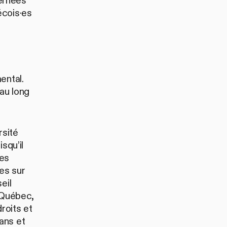
ernées
écois·es
ental.
au long
sité
squ’il
des
es sur
eil
 Québec,
roits et
ans et