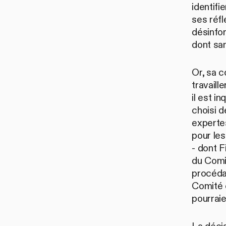
identifi
ses réfl
désinfor
dont sa
Or, sa c
travaill
il est 
choisi 
experte
pour le
- dont F
du Comit
procédan
Comité 
pourraie