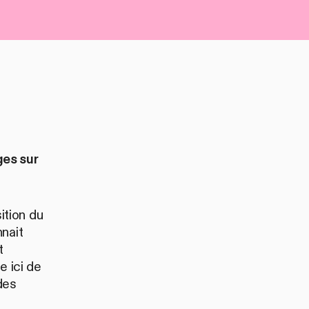
ges sur
ition du
nait
t
e ici de
des